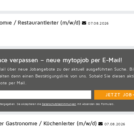
omie / Restaurantleiter (m/w/d)
07.08.2026
nce verpassen – neue
mytopjob
per E-Mail!
ail über neue Jobangebote zu der aktuell ausgeführten Suche. Bi
alten dann einen Bestätigungslink von uns. Sobald Sie diesen akt
ote per Mail.
eitergegeben. Sie akzeptieren die
Datenschutzbestimmungen
mit Absenden des Formulars.
er Gastronomie / Küchenleiter (m/w/d)
07.08.2026