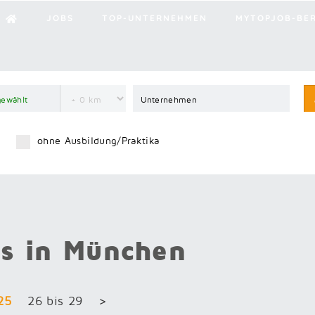
JOBS
TOP-UNTERNEHMEN
MYTOPJOB-BE
ohne Ausbildung/Praktika
bs in München
 25
26 bis 29
>